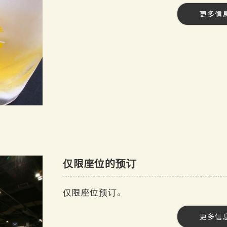
炸鸡特色餐厅。
加冰，加苏打水或水
更多信
[费用] 1,500 日元（含税）
◆ 铁板汤包
人数] 2 至 60 人
◆ 特色菜！炸鸡翅
烧酒
[时间] 120 分钟
◆Mikawa-Ishiki Eel Hitsumabushi
红薯大麦烧酒
任饮] 是 最多约 50 个项目
今天的甜点
日本米酒
[课程内容。
任饮计划
软饮料
[任饮内容。
啤酒
可乐、姜汁汽水、橙汁、柚子汁、乌
生啤酒
三得利优质麦芽酒
三得利优质麦芽酒
课程时限为 120 分钟。
葡萄酒
自助畅饮的最后点餐时间为 30 分钟前。
酎ハイ》
仅限座位的预订
红葡萄酒和白葡萄酒
柠檬高、乌龙高、绿茶高
[日期] 2025 年 4 月 17 日--。
仅限座位预订。
鸡尾酒
[参观时间】17:00-20:00。
Shochu》。
黑醋栗橙和黑加仑葡萄柚
[预订截止时间】请在两天前的下午 5 点
更多信
人数] 2 至 99 人
马铃薯"、"大麦
模糊脐桃姜。