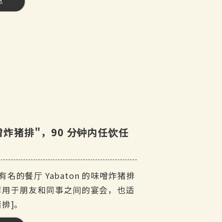
息
炸猪排"，90 分钟内任饮任
的餐厅 Yabaton 的味噌炸猪排
本套餐推荐用于朋友和同事之间的宴会，也适
排]。