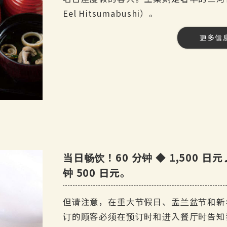
名古屋特产 Hitsumabushi
Eel Hitsumabushi）。
今天的甜点
烧酒
更多信
[费用] 6,000 日元（含税）
红薯大麦烧酒
[产品数量] 11 种产品。
任饮计划
人数] 3 至 60 人
啤酒
日本米酒
[时间] 120 分钟
三得利优质麦芽酒
软饮料
任饮] 是 最多约 50 个项目
可乐、姜汁汽水、橙汁、乌龙茶、绿
葡萄酒
[课程内容。
红葡萄酒和白葡萄酒
课程时限为 120 分钟。
两种小吃
自助畅饮的最后点餐时间为 30 分钟前。
鳗鱼肝串
当日畅饮！60 分钟 ◆ 1,500 日
鸡尾酒
◆熏肉沙拉和温泉蛋
钟 500 日元。
黑醋栗橙和黑加仑葡萄柚
[日期] 2025 年 4 月 17 日--。
◆ 鸭排和土豆开胃菜
模糊脐桃姜。
[参观时间】17:00-20:00。
雅巴顿特色炖菜
但请注意，在重大节假日、盂兰盆节和新
[预订截止日期] 当天（请在下午 4 点前
专卖鸡肉的鸡肉餐厅提供的 ◆Dashi-mak
订的顾客必须在预订时和进入餐厅时告知
梅酒