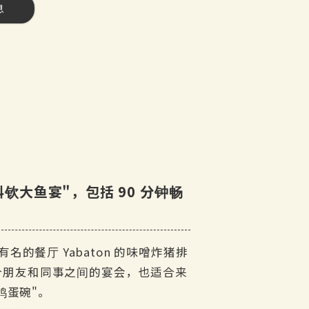
息
钦大鱼宴"，包括 90 分钟畅
的餐厅 Yabaton 的味噌炸猪排
这道菜适合朋友和同事之间的宴会，也适合来
鸡蛋碗"。