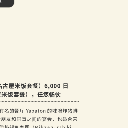
息
茶
屋米饭套餐）6,000 日
古屋米饭套餐），任您畅饮
i 鸡蛋
的餐厅 Yabaton 的味噌炸猪排
预订）
这道菜适合朋友和同事之间的宴会，也适合来
寿司（Mikawa-Isshiki