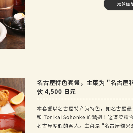
更多信
[费用] 4,500 日元（含税）
今天的甜点
[产品数量] 10 种产品。
人数] 3 至 99 人
任饮计划
[时间] 120 分钟
啤酒
任饮] 是 最多约 50 个项目
三得利优质麦芽酒
[课程内容。
葡萄酒
每日小吃
红葡萄酒和白葡萄酒
鳗鱼肝串
◆雅巴顿特色炖菜
名古屋特色套餐，主菜为 "名古屋科
鸡尾酒
日式土豆鸭肉沙拉
饮 4,500 日元
黑醋栗橙和黑加仑乌龙茶
◆ 鸟海总本家特有的大西卷蛋
模糊脐桃姜。
来自 ◆ Torikai Sohonke 的炸鸡翅
本套餐以名古屋特产为特色，如名古屋最有名
◆Yabaton 味噌串烧
和 Torikai Sohonke 的鸡翅！
梅酒
名古屋著名的油炸大虾
名古屋度假的客人。主菜是 "名古屋糯米
加冰，加苏打水或水