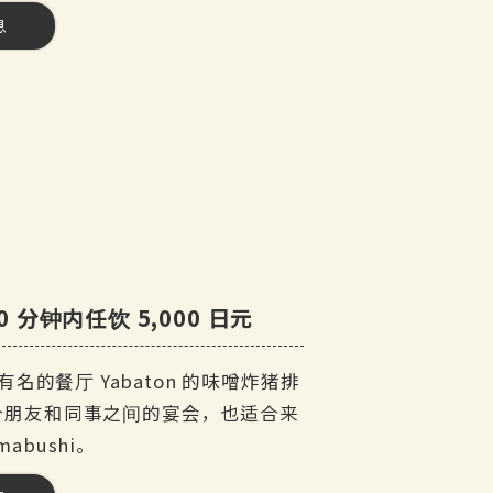
息
茶
分钟内任饮 5,000 日元
的餐厅 Yabaton 的味噌炸猪排
本套餐适合朋友和同事之间的宴会，也适合来
预订）
abushi。