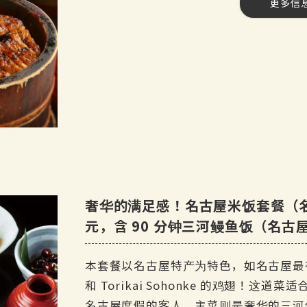
更多信
[费用] 5,000 日元（含税）
◆ 名古屋科钦大鱼洞
[产品数量] 11 种产品。
今天的甜点
烧酒
人数] 3 至 60 人
红薯大麦烧酒
[时间] 120 分钟
任饮计划
任饮] 是 最多约 50 个项目
啤酒
日本米酒
三得利优质麦芽酒
软饮料
[课程内容。
可乐、姜汁汽水、橙汁、乌龙茶、绿
两种小吃
葡萄酒
鳗鱼肝串
红葡萄酒和白葡萄酒
课程时限为 120 分钟。
◆熏肉沙拉和温泉蛋
自助畅饮的最后点餐时间为 30 分钟前。
◆ 鸭排和土豆开胃菜
奢华的满足感！名古屋米饭套餐（名古
鸡尾酒
雅巴顿特色炖菜
元，含 90 分钟三河鳗鱼饭（名
黑醋栗橙和黑加仑乌龙茶
[日期] 2025 年 4 月 17 日--。
专卖鸡肉的鸡肉餐厅提供的 ◆Dashi-mak
模糊脐桃姜。
[参观时间】17:00-20:00。
炸鸡特色餐厅。
本套餐以名古屋特产为特色，如名古屋最有名
[预订截止日期] 当天（请在下午 4 点前
◆ 铁板汤包
和 Torikai Sohonke 的鸡翅！
梅酒
◆ 特色菜！炸鸡翅
名古屋度假的客人。主菜则是奢华的三河伊势鳗鱼
加冰，加苏打水或水