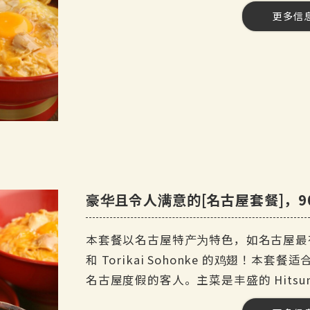
◆Miso katsu-don
更多信
[费用] 4,500 日元（含税）
今天的甜点
烧酒
[产品数量] 10 种产品。
红薯大麦烧酒
人数] 3 至 99 人
任饮计划
[时间] 120 分钟
啤酒
日本米酒
任饮] 是 最多约 50 个项目
三得利优质麦芽酒
软饮料
可乐、姜汁汽水、橙汁、乌龙茶、绿
[课程内容。
葡萄酒
每日小吃
红葡萄酒和白葡萄酒
课程时限为 120 分钟。
鳗鱼肝串
自助畅饮的最后点餐时间为 30 分钟前。
◆雅巴顿特色炖菜
豪华且令人满意的[名古屋套餐]，90 
鸡尾酒
日式土豆鸭肉沙拉
黑醋栗橙和黑加仑乌龙茶
[日期] 2025 年 4 月 17 日--。
◆ 鸟海总本家特有的大西卷蛋
本套餐以名古屋特产为特色，如名古屋最有名
模糊脐桃姜。
[参观时间】17:00-20:00。
来自 ◆ Torikai Sohonke 的炸鸡翅
和 Torikai Sohonke 的鸡翅！
[预订截止日期] 当天（请在下午 4 点前
◆Yabaton 味噌串烧
名古屋度假的客人。主菜是丰盛的 Hitsum
梅酒
名古屋著名的油炸大虾
加冰，加苏打水或水