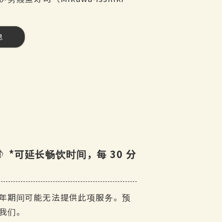
息
茶
元♪ *可延长畅饮时间，每 30 分
年期间可能无法提供此项服务。预
预订）
i 鸡蛋
我们。