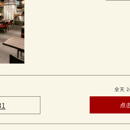
[时间] 150 分钟
[期限] 2021 年 3 月 30 日--。
鸡尾酒
梅酒
[参观时间】15:00-20:00。
黑醋栗橙和黑加仑葡萄柚
加冰，加苏打水或水
[预约截止日期] 无需预约。
模糊脐桃姜
烧酒
梅州・葡萄酒》。
红薯大麦烧酒
梅酒加冰、梅酒加水或梅酒加苏打水
红葡萄酒和白葡萄酒
日本米酒
软饮料
威士忌
可乐、姜汁汽水、橙汁、柚子汁、乌
高脚杯、加水威士忌或加冰威士忌
全天 
课程时限为 120 分钟。
81
点
清酒
自助畅饮的最后点餐时间为 30 分钟前。
清酒，冷饮和热饮
[日期] 2025 年 4 月 17 日--。