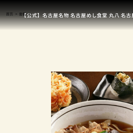
首页
套餐
【公式】名古屋名物 名古屋めし食堂 丸八 名古