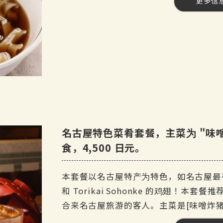
更多信
[费用] 4,500 日元（含税）
[产品数量] 10 种产品。
人数] 3 至 99 人
[时间] 120 分钟
任饮] 是 最多约 50 个项目
[课程内容。
每日小吃
鳗鱼肝串
◆雅巴顿特色炖菜
名古屋特色菜肴套餐，主菜为 "味噌
日式土豆鸭肉沙拉
食，4,500 日元。
◆ 鸟海总本家特有的大西卷蛋
来自 ◆ Torikai Sohonke 的炸鸡翅
本套餐以名古屋特产为特色，如名古屋最有名
◆Yabaton 味噌串烧
和 Torikai Sohonke 的鸡翅！
名古屋著名的油炸大虾
合来名古屋旅游的客人。主菜是[味噌炸猪
◆ 岸门天目套装