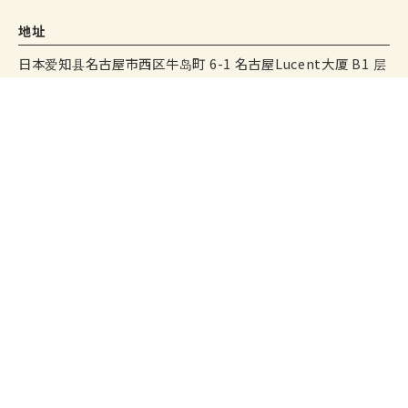
地址
日本爱知县名古屋市西区牛岛町 6-1 名古屋Lucent大厦 B1 层
访问
距离名古屋站步行 5 分钟。
添加好友
添加好友
Instagram
Instagram
电话
电话
网络预订
网络预订
从名古屋朗讯大厦 B1 名古屋朗讯大道地下通道可直达名古屋
站。
距离名古屋站 472 米。
营业时间
11:00-22:00 （晚 21:30）
付款方式