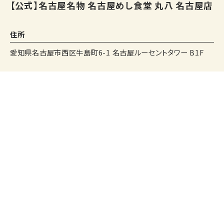
【公式】名古屋名物 名古屋めし食堂 丸八 名古屋店
住所
愛知県名古屋市西区牛島町6-1 名古屋ルーセントタワー B1F
アクセス
名古屋駅徒歩5分
名古屋駅の地下道ルーセントアベニューから直結、名古屋ルーセ
友だち追加
友だち追加
Instagram
Instagram
電話する
電話する
web予約
web予約
ントタワー地下1階
名古屋駅から472m
営業時間
11:00〜22:00(L.O 21:30)
決済方法