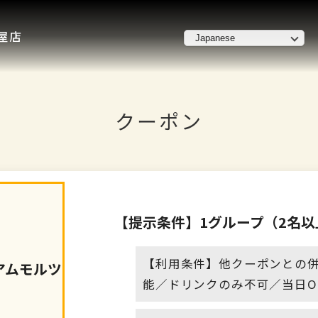
屋店
クーポン
【提示条件】1グループ（2名以
【利用条件】他クーポンとの併
アムモルツ
能／ドリンクのみ不可／当日O