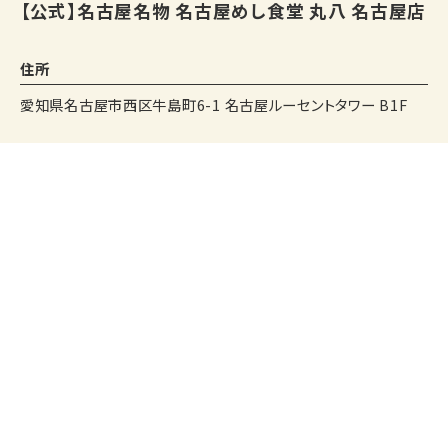
【公式】名古屋名物 名古屋めし食堂 丸八 名古屋店
住所
愛知県名古屋市西区牛島町6-1 名古屋ルーセントタワー B1F
アクセス
名古屋駅徒歩5分
名古屋駅の地下道ルーセントアベニューから直結、名古屋ルーセ
友だち追加
友だち追加
Instagram
Instagram
電話する
電話する
web予約
web予約
ントタワー地下1階
名古屋駅から472m
営業時間
11:00〜22:00(L.O 21:30)
決済方法