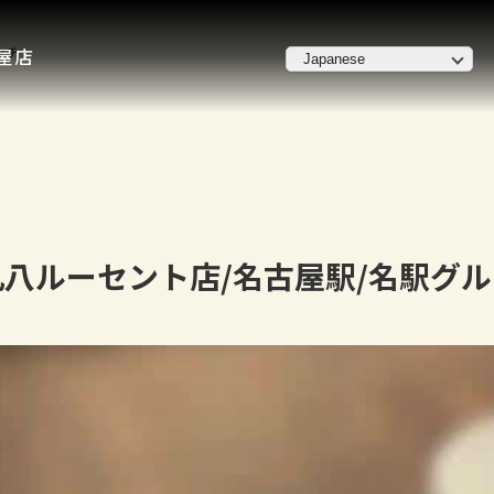
ンチ
屋店
八ルーセント店/名古屋駅/名駅グル