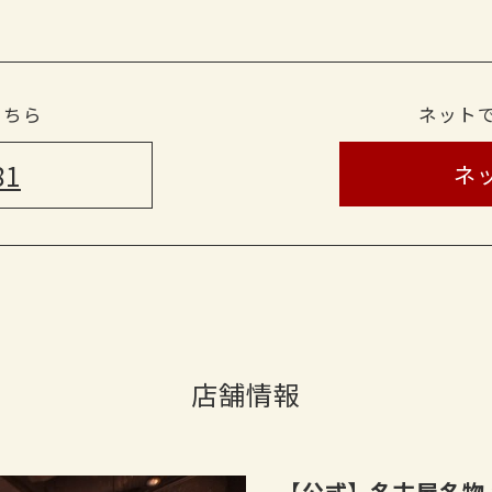
こちら
ネット
81
ネ
店舗情報
【公式】名古屋名物 