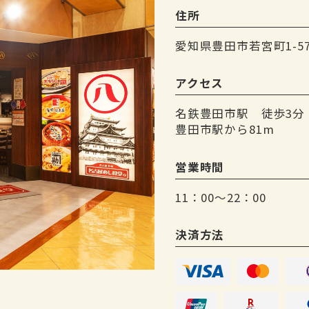
住所
・【焼酎】
芋焼酎・麦焼酎・米焼酎（ロック・ソ
愛知県豊田市若宮町1-57-1 
アクセス
・日本酒
冷・熱燗
名鉄豊田市駅 徒歩3分
豊田市駅から81m
・【ソフトドリンク】
コーラ・ジンジャーエール・ウーロン茶
営業時間
（ICE/HOT）・１００％リンゴジュー
11：00～22：00
※別途で、飲み放題をお付ける事が出来ます
決済方法
90分1980円 延長30分600円
【開催期間】2021年3月30日～
【来店時間】17時00分～20時30分