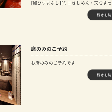
[鰻ひつまぶし][ミニきしめん・天むす
続きを読
【料金】3000円（税込）
【品数】9品
【人数】3名様から99名様
【時間】120分
【飲み放題】有 約50品まで
席のみのご予約
【コース内容】
お席のみのご予約です
１）本日の酒の肴 ～カ
２）うな肝串 ～う
続きを読
【人数】2名様から99名様
３）若鶏の唐揚げ ～鳥
【時間】150分
４）特製 どて煮 ～矢
【開催期間】2021年3月30日～
５）名古屋名物 海老フライ ～
【来店時間】11時00分～20時00分
６）味噌串カツ ～矢場
【予約期限】ご予約不要
７）名古屋コーチン手羽先唐揚げ ～