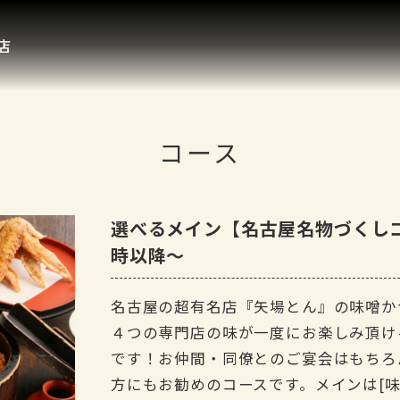
店
コース
選べるメイン【名古屋名物づくしコー
時以降～
名古屋の超有名店『矢場とん』の味噌か
４つの専門店の味が一度にお楽しみ頂け
です！お仲間・同僚とのご宴会はもちろ
方にもお勧めのコースです。メインは[味