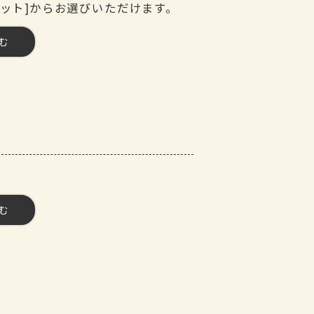
セット]からお選びいただけます。
む
ネ勘～
な匠～
む
開～
場とん～
カネ勘～
とん～
鳥開～