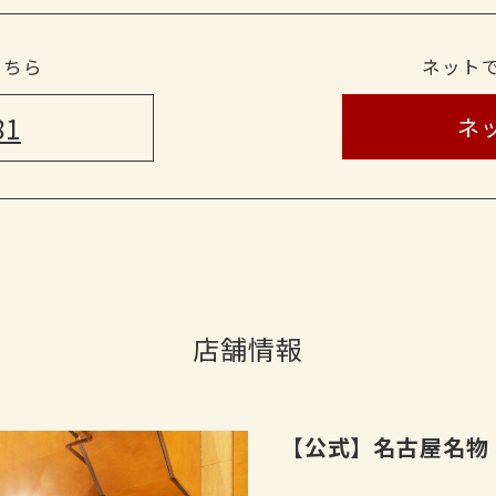
８）小倉ワッフルバタートースト
９）選べる名古屋名物メイン
こちら
ネット
☆みそかつ丼
☆ひつまぶし
81
ネ
☆名古屋コーチンの親子丼
☆ミニきしめんと天むす
■飲み放題プラン
・【ビール】
アサヒスーパードライ瓶ビール
店舗情報
・【酎ハイ】
・レモンハイ・ウーロンハイ・緑茶ハ
・【梅酒】
【公式】名古屋名物 
ロック・ソーダ割り・水割り・お湯