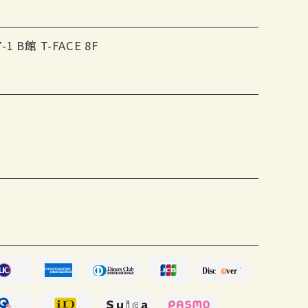
ーダ割り・水割り・お湯割り）
B館 T-FACE 8F
（ICE/HOT）・緑茶
ス・カルピス
。30分980円 60分1480円