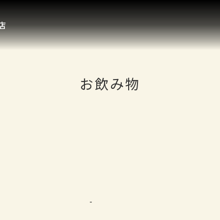
店
お飲み物
-