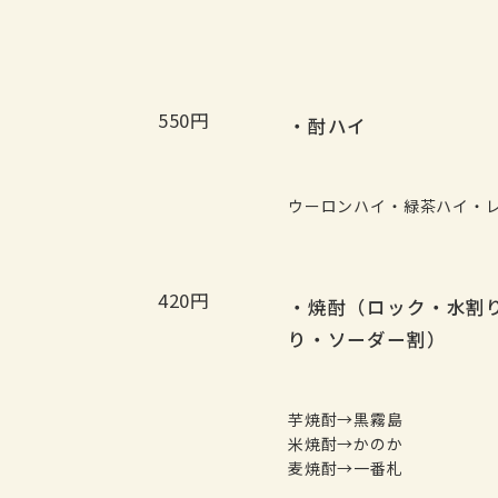
550円
・酎ハイ
ウーロンハイ・緑茶ハイ・
420円
・焼酎（ロック・水割
り・ソーダー割）
芋焼酎→黒霧島
米焼酎→かのか
麦焼酎→一番札